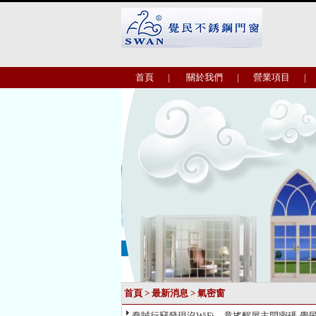
首頁
|
關於我們
|
營業項目
|
首頁
>
最新消息
>
氣密窗
蠢賊行竊發現沒WiFi 竟搖醒屋主問密碼-覺