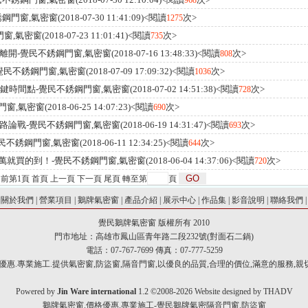
968
鋼門窗,氣密窗
(2018-07-30 11:41:09)<閱讀
次>
1275
門窗,氣密窗
(2018-07-23 11:01:41)<閱讀
次>
735
離開-覺民不銹鋼門窗,氣密窗
(2018-07-16 13:48:33)<閱讀
次>
808
覺民不銹鋼門窗,氣密窗
(2018-07-09 17:09:32)<閱讀
次>
1036
鍵時間點-覺民不銹鋼門窗,氣密窗
(2018-07-02 14:51:38)<閱讀
次>
728
門窗,氣密窗
(2018-06-25 14:07:23)<閱讀
次>
690
路論戰-覺民不銹鋼門窗,氣密窗
(2018-06-19 14:31:47)<閱讀
次>
693
民不銹鋼門窗,氣密窗
(2018-06-11 12:34:25)<閱讀
次>
644
萬就買的到！-覺民不銹鋼門窗,氣密窗
(2018-06-04 14:37:06)<閱讀
次>
720
目前第
1
頁 首頁 上一頁
下一頁
尾頁
轉至第
頁
|
關於我們
|
營業項目
|
鵝牌氣密窗
|
產品介紹
|
展示中心
|
作品集
|
影音說明
|
聯絡我們
覺民鵝牌氣密窗
版權所有 2010
門市地址：高雄市鳳山區青年路二段232號(對面石二鍋)
電話：07-767-7699 傳真：07-777-5259
惠.專業施工.提供氣密窗,防盜窗,隔音門窗,以優良的品質,合理的價位,滿意的服務,親切的態
Powered by
Jin Ware international
1.2 ©2008-2026 Website designed by
THADV
鵝牌氣密窗.價格優惠.專業施工-覺民鵝牌氣密隔音門窗.防盜窗