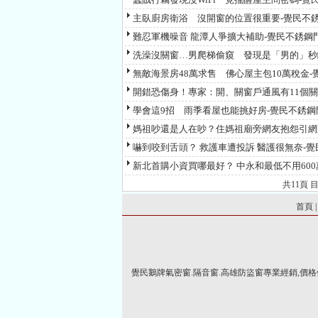
主臥廚房衛浴 沒開窗的位置很重要-覺民不銹
難忍軍機噪音 龍潭人爭擴大補助-覺民不銹鋼
洗澡沒關窗…男爬梯偷窺 發現是「男的」秒
無敵海景房48萬求售 佛心屋主包10萬稅金-
開錯恐傷身！專家：開、關窗戶通風有11個關
學會這9招 雨季看屋也能挑好房-覺民不銹鋼
媽祖吵還是人在吵？住媽祖廟旁網友抱怨引網
嚇到咬到舌頭？ 救護車遭投訴 醫護很無奈-覺
新北首購小資買哪最好？ 中永和最低不用600
共
11
頁 
首頁
覺民鵝牌氣密窗.隔音窗.高雄防盜窗專業經銷,價格優