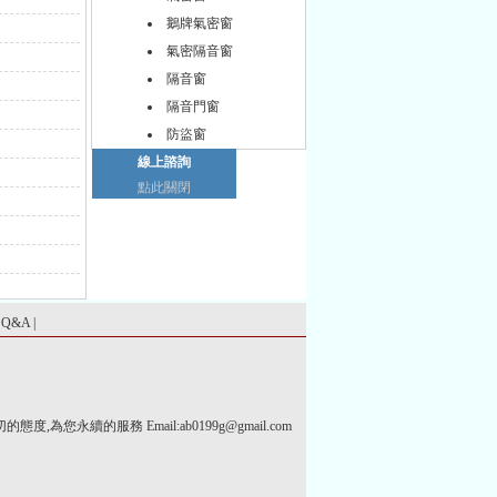
鵝牌氣密窗
氣密隔音窗
隔音窗
隔音門窗
防盜窗
線上諮詢
點此關閉
|
Q&A
|
度,為您永續的服務 Email:
ab0199g@gmail.com