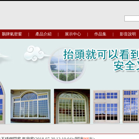
鵝牌氣密窗
|
產品介紹
|
展示中心
|
作品集
|
影音說明
民不銹鋼門窗,氣密窗
(2018-07-30 12:10:04)<閱讀
次>