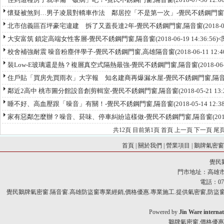
懷疑被煞到…男子凌晨對轎車作法 鄰居控「不是第一次」-覺民不銹鋼門窗
北市信義區百坪豪宅違建 拆了又蓋長達2年-覺民不銹鋼門窗,隔音窗
(2018-
大安富筑 鎖定高端女性客層-覺民不銹鋼門窗,隔音窗
(2018-06-19 14:36:56
校舍補強耐震 噪音粉塵伴學子-覺民不銹鋼門窗,高雄隔音窗
(2018-06-11 12
裝Low-E玻璃還是熱？複層真空式隔熱最強-覺民不銹鋼門窗,隔音窗
(2018-0
住戶貼「買房先買雨衣」大字報 知名建商再爆漏水屋-覺民不銹鋼門窗,隔
鄰近2高中 桃市圖分館設音創剪輯室-覺民不銹鋼門窗,隔音窗
(2018-05-21 1
睡不好、高血壓跟「噪音」有關！-覺民不銹鋼門窗,隔音窗
(2018-05-14 12:
家有惡鄰怎麼辦？噪音、菸味、停車糾紛這樣做-覺民不銹鋼門窗,隔音窗
(20
共
12
頁 目前第
1
頁 首頁 上一頁
下一頁
尾
首頁
|
關於我們
|
營業項目
|
鵝牌氣密
覺民
門市地址：高雄市
電話：07-
覺民鵝牌氣密窗.隔音窗.高雄防盜窗專業經銷,價格優惠.專業施工.提供氣密窗,防盜窗,
Powered by
Jin Ware internat
鵝牌氣密窗.價格優惠