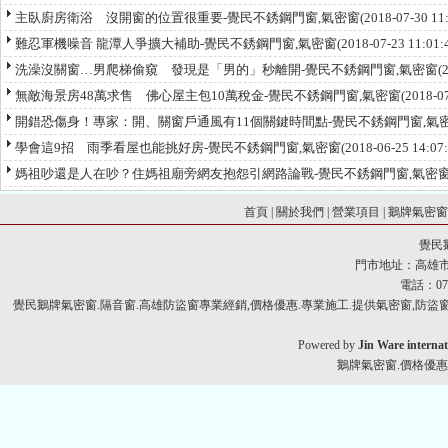
主臥廚房衛浴 沒開窗的位置很重要-覺民不銹鋼門窗,氣密窗
(2018-07-30 1
難忍軍機噪音 龍潭人爭擴大補助-覺民不銹鋼門窗,氣密窗
(2018-07-23 11:0
洗澡沒關窗…男爬梯偷窺 發現是「男的」秒離開-覺民不銹鋼門窗,氣密窗
(
無敵海景房48萬求售 佛心屋主包10萬稅金-覺民不銹鋼門窗,氣密窗
(2018-0
開錯恐傷身！專家：開、關窗戶通風有11個關鍵時間點-覺民不銹鋼門窗,氣
學會這9招 雨季看屋也能挑好房-覺民不銹鋼門窗,氣密窗
(2018-06-25 14:0
媽祖吵還是人在吵？住媽祖廟旁網友抱怨引網路論戰-覺民不銹鋼門窗,氣密
首頁
|
關於我們
|
營業項目
|
鵝牌氣密
覺民
門市地址：高雄市
電話：07-
覺民鵝牌氣密窗.隔音窗.高雄防盜窗專業經銷,價格優惠.專業施工.提供氣密窗,防盜窗,
Powered by
Jin Ware internat
鵝牌氣密窗.價格優惠