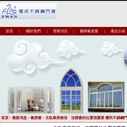
首頁
|
關於我們
|
營業項目
|
鵝牌氣密窗
|
產品介紹
首頁
>
最新消息
>
氣密窗
> 主臥廚房衛浴 沒開窗的位置很重要-覺民不銹鋼門