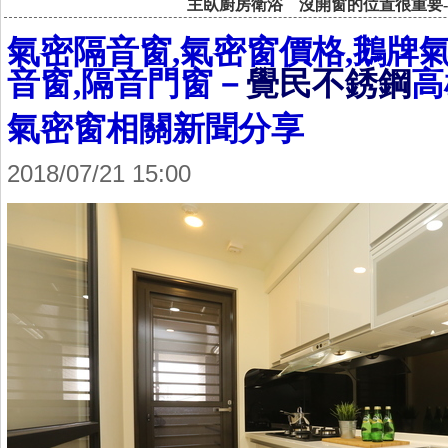
主臥廚房衛浴 沒開窗的位置很重要-
氣密隔音窗,氣密窗價格,鵝牌氣
音窗,隔音門窗－
覺民不銹鋼
高
氣密窗相關新聞分享
2018/07/21 15:00