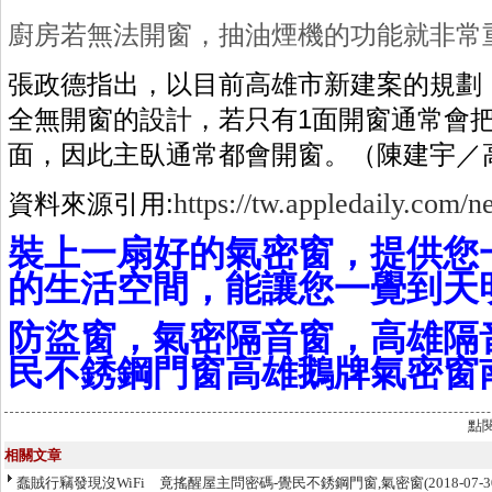
廚房若無法開窗，抽油煙機的功能就非常
張政德指出，以目前高雄市新建案的規劃
全無開窗的設計，若只有1面開窗通常會
面，因此主臥通常都會開窗。（陳建宇／
https://tw.appledaily.com/
資料來源引用:
裝上一扇好的氣密窗，提供您
的生活空間，能讓您一覺到天
防盜窗，氣密隔音窗，高雄隔
民不銹鋼門窗高雄鵝牌氣密窗
點
相關文章
蠢賊行竊發現沒WiFi 竟搖醒屋主問密碼-覺民不銹鋼門窗,氣密窗
(2018-07-