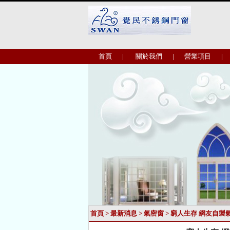
首頁
|
關於我們
|
營業項目
|
首頁
>
最新消息
>
氣密窗
> 窮人生存 網友自製