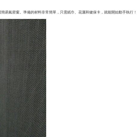
自製簡易氣密窗。準備的材料非常簡單，只需紙巾、花灑和健保卡，就能開始動手執行！