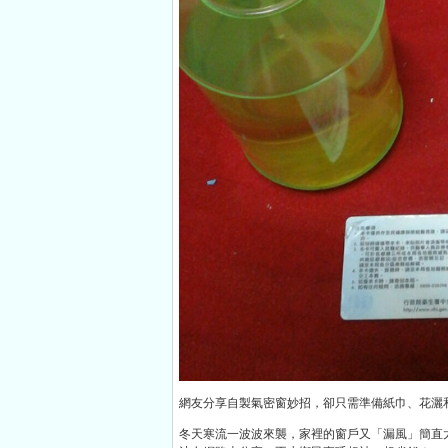
網友分享自製氣密窗妙招，卻只需準備紙巾、花灑和
冬天寒流一波波來襲，家裡的窗戶又「漏風」簡直