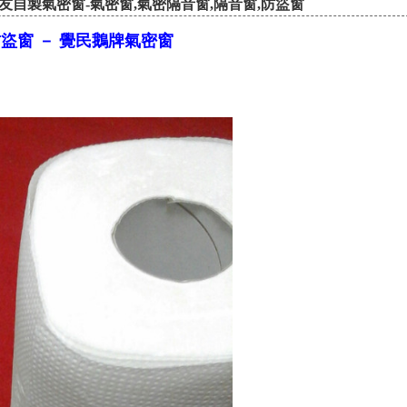
友自製氣密窗-氣密窗,氣密隔音窗,隔音窗,防盜窗
盜窗 － 覺民鵝牌氣密窗