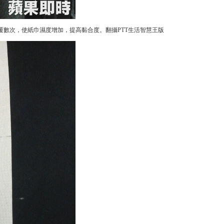
覆數次，使紙巾濕度增加，提高黏合度。翻攝PTT生活智慧王版