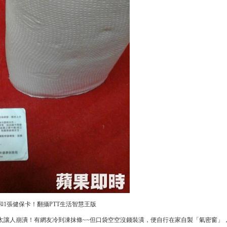
1張健保卡！翻攝PTT生活智慧王版
太讓人崩潰！有網友冷到凍抹條~~但口袋空空沒錢裝潢，便自行在家自製「氣密窗」