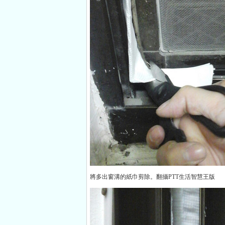
將多出窗溝的紙巾剪除。翻攝PTT生活智慧王版