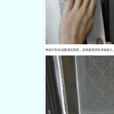
將紙巾對折成窗溝的寬度，並將窗溝清乾淨後塞入。