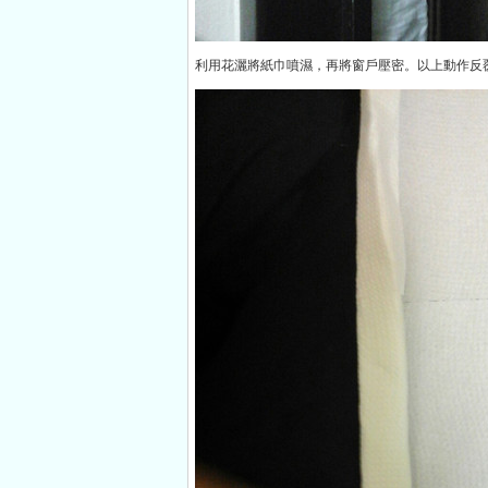
利用花灑將紙巾噴濕，再將窗戶壓密。以上動作反