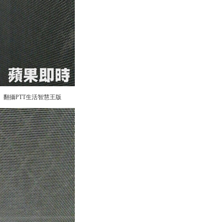
翻攝PTT生活智慧王版