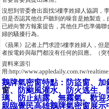
沒想到管委會出面找5樓李姓婦人協調，
但是否認其他住戶聽到的噪音是她製造，
已經向警方報案提告，其他住戶也準備聯
婦的騷擾行為。
《蘋果》記者上門求證5樓李姓婦人，但
者按電鈴與敲門都沒有任何的回應。（突
資料來源引
http://www.appledaily.com.tw/realtim
用:
鵝牌氣密窗特點：防盜窗、加
窗
、
防颱風灌水
、防火逃生、
璃、防止結露、無霧氣。歡迎
親臨覺民高雄鵝牌氣密窗展示