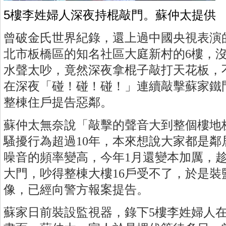
5樓李姓婦人深夜持棍敲門。蘇仲太提供
曾破金氏世界紀錄，還上過中國央視表演的
北市板橋區的知名社區大庭新村的6樓，
水聲太吵，竟然深夜拿棍子敲打天花板，
在深夜「碰！碰！碰！」連續敲擊蘇家鐵
整棟住戶提告惡鄰。
蘇仲太無奈說「敲擊的聲音大到整個樓地
騷擾行為超過10年，本來想說大家都是
噪音的頻率變高，今年1月還變本加厲，
大門，吵得整棟大樓16戶受不了，於是裝
像，已經向警方報案提告。
蘇家日前裝設監視器，錄下5樓李姓婦人