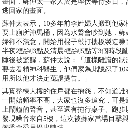
畫面，蘇仲太一家人於是埋伏等待多日，
逃回家的畫面。
蘇仲太表示，10多年前李姓婦人搬到他家
要上廁所沖馬桶，因為水聲會吵到她，蘇
婦卻不滿意，開始用棍子敲打樓板製造噪音
半夜2點到3點及清晨4點到5點等3個時
睡後被驚醒，蘇仲太說：「這樣離譜的狀
要去看精神科醫生，他們家為此隱忍了1
用所以他才決定蒐證提告。」
其實整棟大樓的住戶都在抱怨，不知道誰
一開始頻率不高，大家也沒多追究，可是
上鬧鐘的聲音，甚至還有拖行桌子、跑步
發現噪音來自5樓，這次被蘇家當場目擊
管委會委員提出陳情。