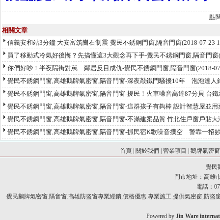
點
相關文章
信義安和站3分鐘 大安富筑崗石制震-覺民不銹鋼門窗,隔音門窗
(2018-07-23
買了移動式冷氣好後悔？先搞懂這3大觀念再下手-覺民不銹鋼門窗,隔音門窗
你們好吵！半夜隔街對罵 鄰居反目成仇-覺民不銹鋼門窗,隔音門窗
(2018-0
覺民不銹鋼門窗,高雄鵝牌氣密窗,隔音門窗-深夜敲鐵門騷擾10年 泡泡達
覺民不銹鋼門窗,高雄鵝牌氣密窗,隔音門窗-擾民！火車噪音高達87分貝 台
覺民不銹鋼門窗,高雄鵝牌氣密窗,隔音門窗-這群孩子有夠棒 設計智慧屋並
覺民不銹鋼門窗,高雄鵝牌氣密窗,隔音門窗-不滿建案品質 竹北住戶窗戶貼
覺民不銹鋼門窗,高雄鵝牌氣密窗,隔音門窗-抓民宿K歌噪音撲空 警靠一招
首頁
|
關於我們
|
營業項目
|
鵝牌氣密
覺民
門市地址：高雄市
電話：07-
覺民鵝牌氣密窗.隔音窗.高雄防盜窗專業經銷,價格優惠.專業施工.提供氣密窗,防盜窗,
Powered by
Jin Ware internat