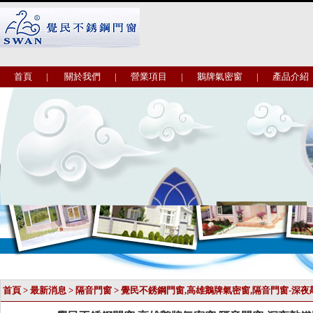
首頁
|
關於我們
|
營業項目
|
鵝牌氣密窗
|
產品介紹
首頁
>
最新消息
>
隔音門窗
> 覺民不銹鋼門窗,高雄鵝牌氣密窗,隔音門窗-深