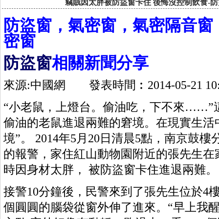
竊賊因太胖被防盜窗卡住 後悔沒控制飲食-防
防盜窗，氣密窗，氣密隔音窗，
密窗
防盜窗
相關新聞分享
來源:中國網 發表時間︰2014-05-21 10:
“小老鼠，上燈台。偷油吃，下不來……”
偷油的老鼠進退兩難的窘境。在現實生活
境”。 2014年5月20日清晨5點，南京
的報警，家住紅山動物園附近的張先生在
時因身材太胖， 被防盜窗卡住進退兩難。
接警10分鐘後，民警來到了張先生位於4
個圓圓的腦袋從窗外伸了進來。“早上我