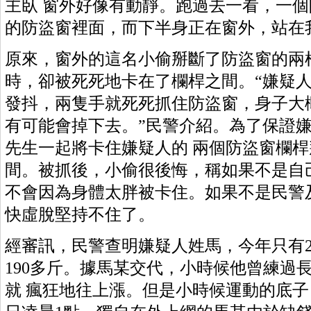
主臥 窗外好像有動靜。跑過去一看，一
的防盜窗裡面，而下半身正在窗外，站在
原來，窗外的這名小偷掰斷了防盜窗的兩
時，卻被死死地卡在了欄桿之間。“嫌疑
發抖，兩隻手就死死抓住防盜窗，身子大
有可能會掉下去。”民警介紹。為了保證
先生一起將卡住嫌疑人的 兩個防盜窗欄
間。被抓後，小偷很後悔，稱如果不是自
不會因為身體太胖被卡住。如果不是民警
快虛脫堅持不住了。
經審訊，民警查明嫌疑人姓馬，今年只有2
190多斤。據馬某交代，小時候他曾練過
就 瘋狂地往上漲。但是小時候運動的底子