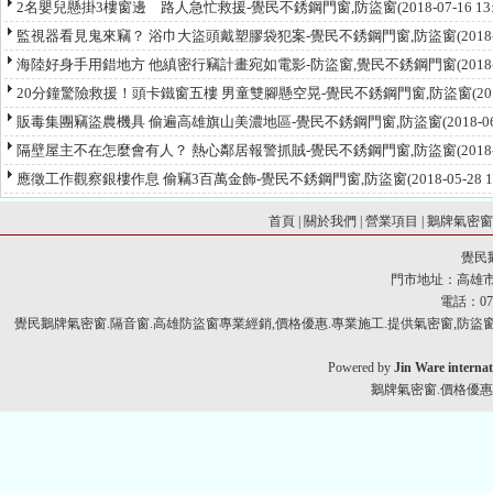
2名嬰兒懸掛3樓窗邊 路人急忙救援-覺民不銹鋼門窗,防盜窗
(2018-07-16 1
監視器看見鬼來竊？ 浴巾大盜頭戴塑膠袋犯案-覺民不銹鋼門窗,防盜窗
(2018
海陸好身手用錯地方 他縝密行竊計畫宛如電影-防盜窗,覺民不銹鋼門窗
(2018
20分鐘驚險救援！頭卡鐵窗五樓 男童雙腳懸空晃-覺民不銹鋼門窗,防盜窗
(2
販毒集團竊盜農機具 偷遍高雄旗山美濃地區-覺民不銹鋼門窗,防盜窗
(2018-
隔壁屋主不在怎麼會有人？ 熱心鄰居報警抓賊-覺民不銹鋼門窗,防盜窗
(2018
應徵工作觀察銀樓作息 偷竊3百萬金飾-覺民不銹鋼門窗,防盜窗
(2018-05-28
首頁
|
關於我們
|
營業項目
|
鵝牌氣密
覺民
門市地址：高雄市
電話：07-
覺民鵝牌氣密窗.隔音窗.高雄防盜窗專業經銷,價格優惠.專業施工.提供氣密窗,防盜窗,
Powered by
Jin Ware internat
鵝牌氣密窗.價格優惠