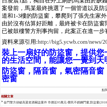
日凌晨1點，獨自在外上網的馬某由於缺
案發前，馬某最終挑選了一個管道以及防
道和1-3樓的防盜窗，攀爬到了張先生家
由於沒有估算好距離，最終被卡在防盜窗
已被鼓樓警方刑事拘留，此案正在進一步
資料來源引用:
http://big5.ycwb.com/news/2
裝上一扇好的防盜窗，提供您
的生活空間，能讓您一覺到天
防盜窗，隔音窗，氣密隔音窗
密窗
點
相關文章
金門警方偵破高粱老酒竊盜案件 市價近95萬元-覺民不銹鋼門窗,防盜窗
(201