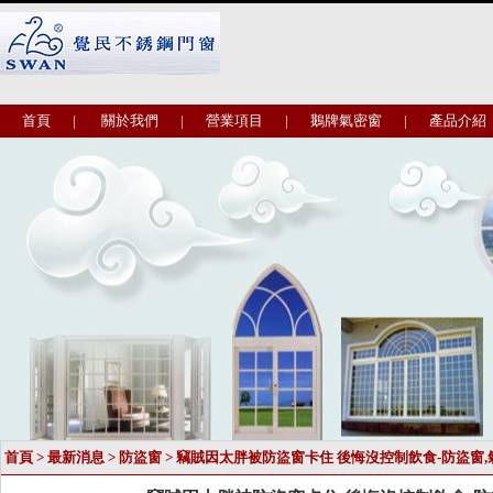
首頁
|
關於我們
|
營業項目
|
鵝牌氣密窗
|
產品介紹
首頁
>
最新消息
>
防盜窗
> 竊賊因太胖被防盜窗卡住 後悔沒控制飲食-防盜窗,