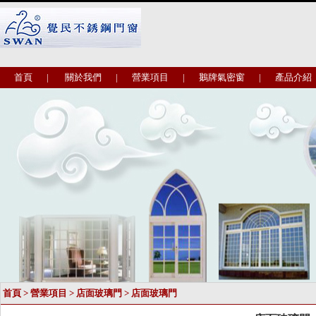
首頁
|
關於我們
|
營業項目
|
鵝牌氣密窗
|
產品介紹
首頁
>
營業項目
>
店面玻璃門
> 店面玻璃門