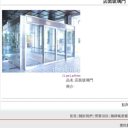
店面玻璃門
品名:店面玻璃門
簡介:
點
首頁
|
關於我們
|
營業項目
|
鵝牌氣密
覺民